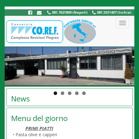
081.7621809 (Napoli)
081.3331407 (Ischia)
Toggle
navigati
News
Menu del giorno
PRIMI PIATTI
• Pasta olive e capperi